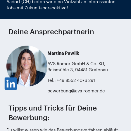
Aadorf (CH) bieten wir eine Vielzahl an interessanten
Jobs mit Zukunftsperspektive!
Deine Ansprechpartnerin
Martina Pawlik
AVS Römer GmbH & Co. KG,
Reismühle 3, 94481 Grafenau
Tel.: +49 8552 4076 291
bewerbung@avs-roemer.de
Tipps und Tricks für Deine
Bewerbung:
Du willst wissen wie das Bewerbungsverfahren abläuft