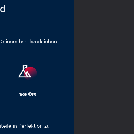
nd
 Deinem handwerklichen
vor Ort
eile in Perfektion zu