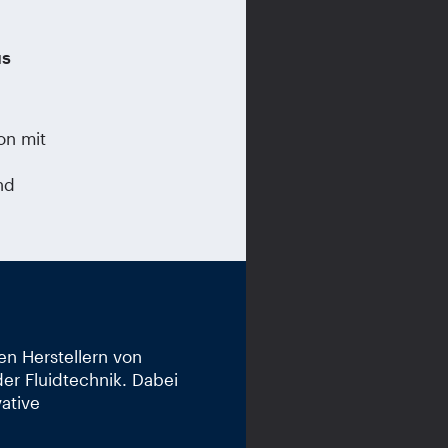
us
on mit
nd
en Herstellern von
er Fluidtechnik. Dabei
vative