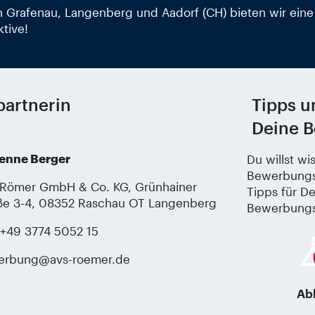
 Grafenau, Langenberg und Aadorf (CH) bieten wir eine 
tive!
artnerin
Tipps u
Deine 
enne Berger
Du willst wi
Bewerbungsv
Römer GmbH & Co. KG, Grünhainer
Tipps für D
ße 3-4, 08352 Raschau OT Langenberg
Bewerbungs
: +49 3774 5052 15
erbung@avs-roemer.de
Ab