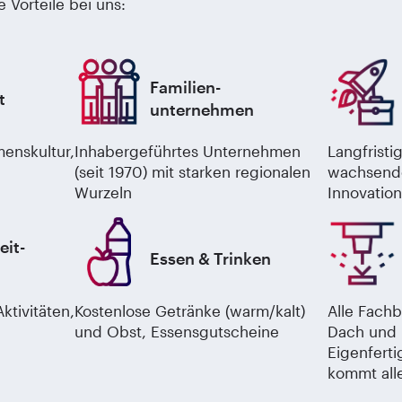
e Vorteile bei uns:
Familien-
t
unternehmen
enskultur,
Inhabergeführtes Unternehmen
Langfristi
(seit 1970) mit starken regionalen
wachsend
Wurzeln
Innovation
eit-
Essen & Trinken
ktivitäten,
Kostenlose Getränke (warm/kalt)
Alle Fach
und Obst, Essensgutscheine
Dach und 
Eigenferti
kommt all