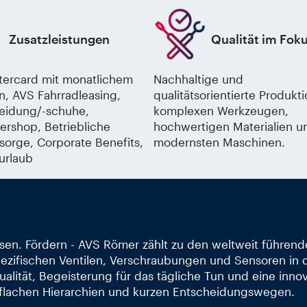
Zusatzleistungen
Qualität im Fok
ercard mit monatlichem
Nachhaltige und
, AVS Fahrradleasing,
qualitätsorientierte Produkti
leidung/-schuhe,
komplexen Werkzeugen,
tershop, Betriebliche
hochwertigen Materialien u
rsorge, Corporate Benefits,
modernsten Maschinen.
urlaub
sen. Fördern - AVS Römer zählt zu den weltweit führend
zifischen Ventilen, Verschraubungen und Sensoren in d
ualität, Begeisterung für das tägliche Tun und eine inno
flachen Hierarchien und kurzen Entscheidungswegen.