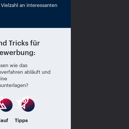
Vielzahl an interessanten
nd Tricks für
Bewerbung:
ssen wie das
erfahren abläuft und
eine
unterlagen?
lauf
Tipps