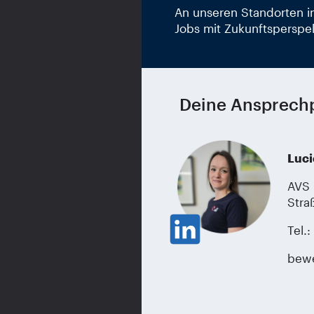
An unseren Standorten in
Jobs mit Zukunftsperspek
Deine Ansprechp
Luci
AVS 
Stra
Tel.
bew